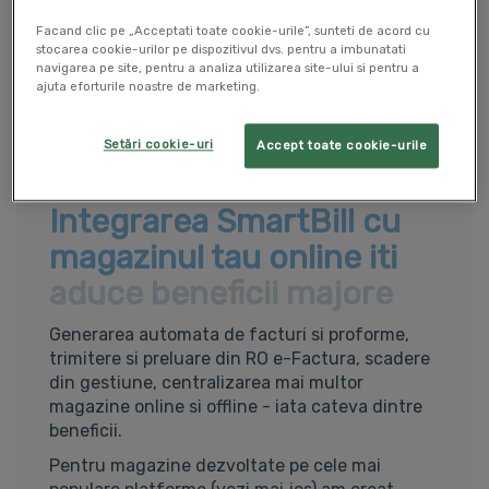
Facand clic pe „Acceptati toate cookie-urile”, sunteti de acord cu
stocarea cookie-urilor pe dispozitivul dvs. pentru a imbunatati
navigarea pe site, pentru a analiza utilizarea site-ului si pentru a
ajuta eforturile noastre de marketing.
Setări cookie-uri
Accept toate cookie-urile
Integrarea SmartBill cu
magazinul tau online iti
aduce beneficii majore
Generarea automata de facturi si proforme,
trimitere si preluare din RO e-Factura, scadere
din gestiune, centralizarea mai multor
magazine online si offline - iata cateva dintre
beneficii.
Pentru magazine dezvoltate pe cele mai