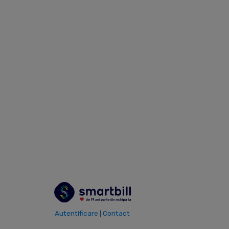
integrand SmartBill cu alte platforme pe care
le utilizezi.
1. API
2.
3. NETOPIA
4.
Autentificare
Contact
|
eCommerce
Payments
Contabilitate