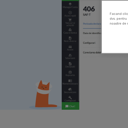
Facand clic
dvs. pentru 
noastre de 