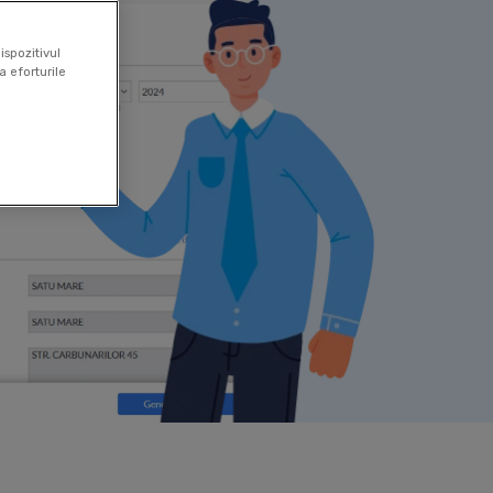
ispozitivul
a eforturile