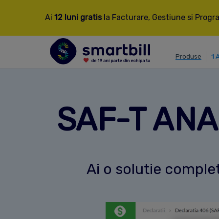
Ai
12 luni gratis
la Facturare, Gestiune si Progra
Produse
1 
SAF-T ANAF
Ai o solutie comple