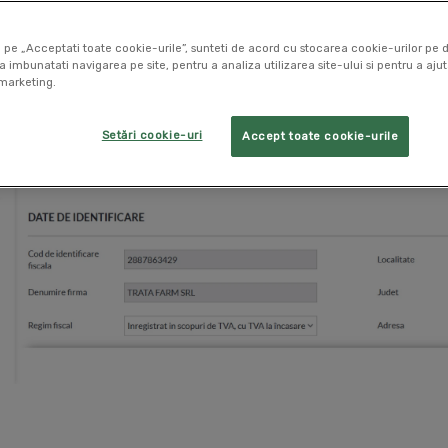
 pe „Acceptati toate cookie-urile”, sunteti de acord cu stocarea cookie-urilor pe d
a imbunatati navigarea pe site, pentru a analiza utilizarea site-ului si pentru a ajut
marketing.
Setări cookie-uri
Accept toate cookie-urile