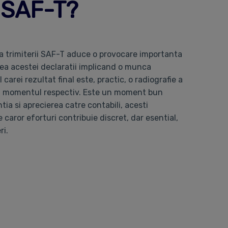
i SAF-T?
 a trimiterii SAF-T aduce o provocare importanta
rea acestei declaratii implicand o munca
 carei rezultat final este, practic, o radiografie a
e la momentul respectiv. Este un moment bun
tia si aprecierea catre contabili, acesti
 caror eforturi contribuie discret, dar esential,
ri.