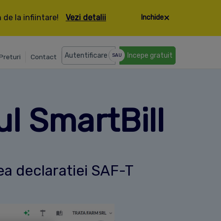
de la infiintare!
Vezi detalii
Inchide
Autentificare
Incepe gratuit
SAU
Preturi
Contact
l SmartBill
ea declaratiei SAF-T