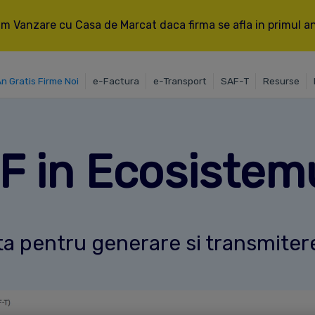
m Vanzare cu Casa de Marcat daca firma se afla in primul an 
An Gratis Firme Noi
e-Factura
e-Transport
SAF-T
Resurse
 in Ecosistemu
ta pentru generare si transmiter