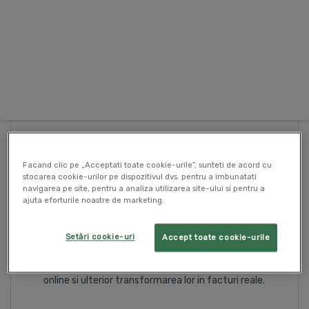
Factura
Cu SmartBill ai o modalitate eficienta si accesibila
de a emite facturi online.
Facand clic pe „Acceptati toate cookie-urile”, sunteti de acord cu
stocarea cookie-urilor pe dispozitivul dvs. pentru a imbunatati
navigarea pe site, pentru a analiza utilizarea site-ului si pentru a
ajuta eforturile noastre de marketing.
Factura proforma
Setări cookie-uri
Accept toate cookie-urile
Una dintre facilitatile SmartBill este
reprezentata de emiterea de facturi proforme
online si ulterior transformarea lor in facturi reale.