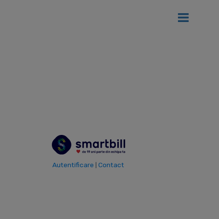
Ai
12 luni gratis
de SmartBill daca firma ta se afla in primul an
de la infiintare!
Vezi detalii
Modele Documente
Autentificare
Contact
|